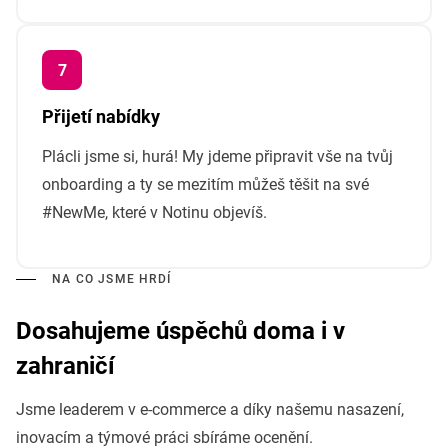
Přijetí nabídky
Plácli jsme si, hurá! My jdeme připravit vše na tvůj
onboarding a ty se mezitím můžeš těšit na své
#NewMe, které v Notinu objevíš.
NA CO JSME HRDÍ
Dosahujeme úspěchů doma i v
zahraničí
Jsme leaderem v e-commerce a díky našemu nasazení,
inovacím a týmové práci sbíráme ocenění.