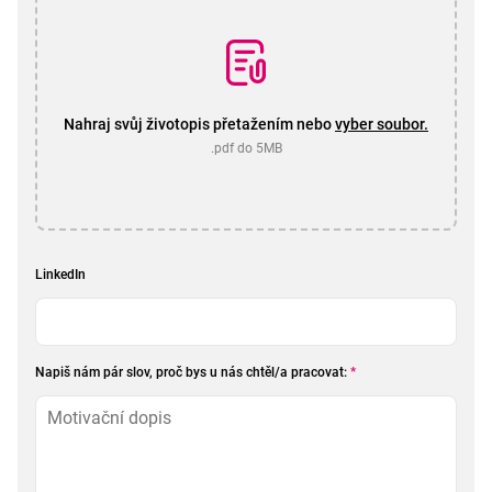
Nahraj svůj životopis přetažením nebo
vyber soubor.
.pdf do 5MB
LinkedIn
Napiš nám pár slov, proč bys u nás chtěl/a pracovat:
*