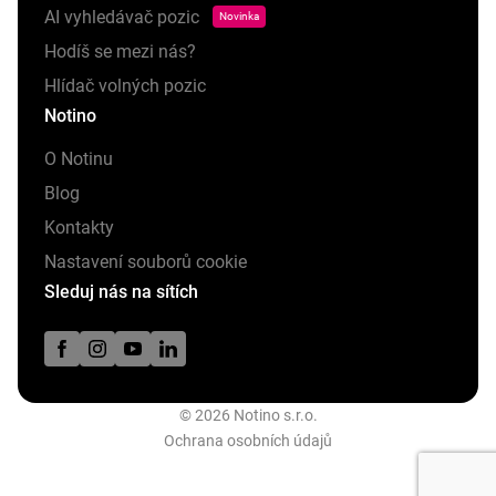
AI vyhledávač pozic
Novinka
Hodíš se mezi nás?
Hlídač volných pozic
Notino
O Notinu
Blog
Kontakty
Nastavení souborů cookie
Sleduj nás na sítích
© 2026 Notino s.r.o.
Ochrana osobních údajů