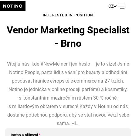
CZ
INTERESTED IN POSITION
Vendor Marketing Specialist
- Brno
Vítej u nás, kde #NewMe není jen heslo – je to vize! Jsme
Notino People, parta lidí s vášní pro beauty a odhodlání
posouvat hranice evropské e-commerce na 27 trzích.
Notino je jednička v online prodeji parfémů a kosmetiky,
s konstantním meziročním růstem 30 % ročně,
s miliardovým obratem v eurech! Každý v Notinu od nás
dostane potřebnou podporu, aby se stal novou verzí sebe
sama. Hl...
Jméno a příjmení
*