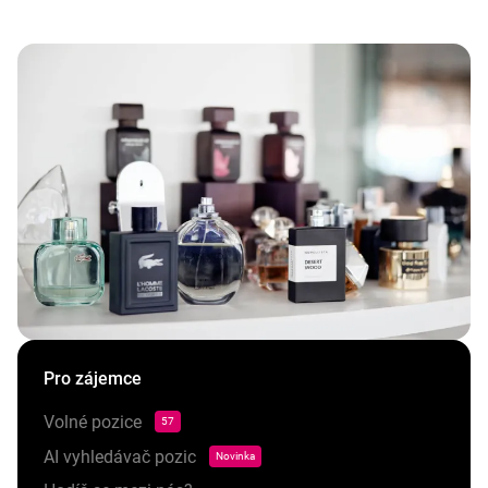
Pro zájemce
Volné pozice
57
AI vyhledávač pozic
Novinka