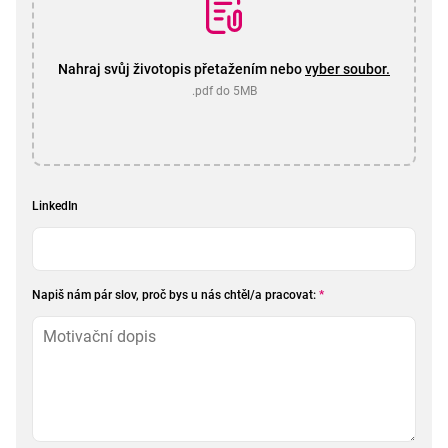
Nahraj svůj životopis přetažením nebo
vyber soubor.
.pdf do 5MB
LinkedIn
Napiš nám pár slov, proč bys u nás chtěl/a pracovat:
*