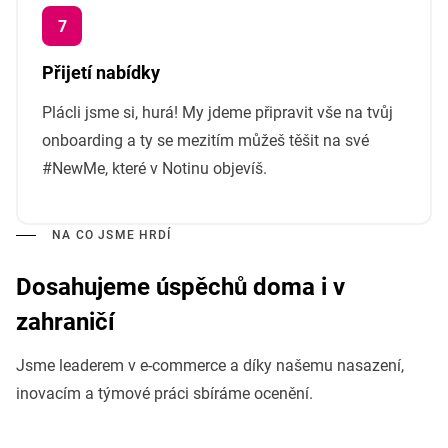
Přijetí nabídky
Plácli jsme si, hurá! My jdeme připravit vše na tvůj
onboarding a ty se mezitím můžeš těšit na své
#NewMe, které v Notinu objevíš.
NA CO JSME HRDÍ
Dosahujeme úspěchů doma i v
zahraničí
Jsme leaderem v e-commerce a díky našemu nasazení,
inovacím a týmové práci sbíráme ocenění.