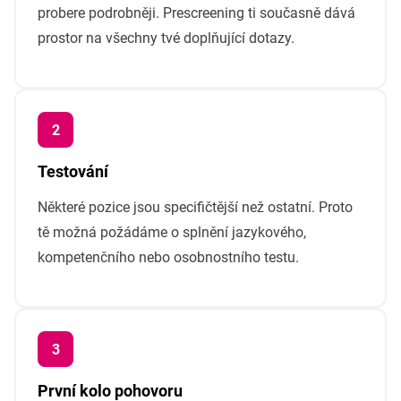
probere podrobněji. Prescreening ti současně dává
prostor na všechny tvé doplňující dotazy.
Testování
Některé pozice jsou specifičtější než ostatní. Proto
tě možná požádáme o splnění jazykového,
kompetenčního nebo osobnostního testu.
První kolo pohovoru