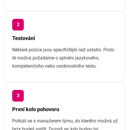
Testování
Některé pozice jsou specifičtější než ostatní. Proto
tě možná požádáme o splnění jazykového,
kompetenčního nebo osobnostního testu.
První kolo pohovoru
Potkáš se s manažerem týmu, do kterého možná už
brzy budeš patřit. Dozvíš se, kdo budou tví