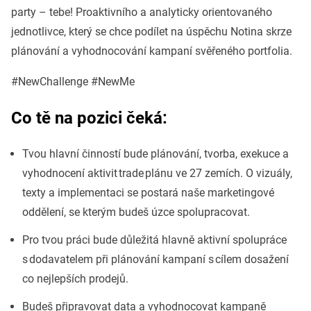
party – tebe! Proaktivního a analyticky orientovaného
jednotlivce, který se chce podílet na úspěchu Notina skrze
plánování a vyhodnocování kampaní svěřeného portfolia.
#NewChallenge #NewMe
Co tě na pozici čeká:
Tvou hlavní činností bude plánování, tvorba, exekuce a
vyhodnocení aktivit trade plánu ve 27 zemích. O vizuály,
texty a implementaci se postará naše marketingové
oddělení, se kterým budeš úzce spolupracovat.
Pro tvou práci bude důležitá hlavně aktivní spolupráce
s dodavatelem při plánování kampaní s cílem dosažení
co nejlepších prodejů.
Budeš připravovat data a vyhodnocovat kampaně