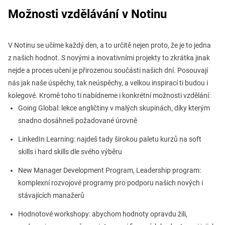
Možnosti vzdělávání v Notinu
V Notinu se učíme každý den, a to určitě nejen proto, že je to jedna
z našich hodnot. S novými a inovativními projekty to zkrátka jinak
nejde a proces učení je přirozenou součásti našich dní. Posouvají
nás jak naše úspěchy, tak neúspěchy, a velkou inspirací ti budou i
kolegové. Kromě toho ti nabídneme i konkrétní možnosti vzdělání:
Going Global: lekce angličtiny v malých skupinách, díky kterým
snadno dosáhneš požadované úrovně
LinkedIn Learning: najdeš tady širokou paletu kurzů na soft
skills i hard skills dle svého výběru
New Manager Development Program, Leadership program:
komplexní rozvojové programy pro podporu našich nových i
stávajících manažerů
Hodnotové workshopy: abychom hodnoty opravdu žili,