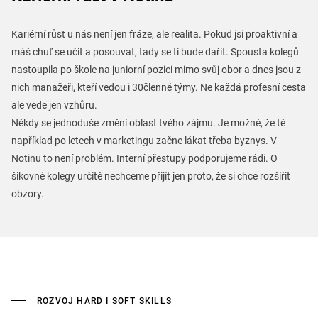
Kariérní růst u nás není jen fráze, ale realita. Pokud jsi proaktivní a
máš chuť se učit a posouvat, tady se ti bude dařit. Spousta kolegů
nastoupila po škole na juniorní pozici mimo svůj obor a dnes jsou z
nich manažeři, kteří vedou i 30členné týmy. Ne každá profesní cesta
ale vede jen vzhůru.
Někdy se jednoduše změní oblast tvého zájmu. Je možné, že tě
například po letech v marketingu začne lákat třeba byznys. V
Notinu to není problém. Interní přestupy podporujeme rádi. O
šikovné kolegy určitě nechceme přijít jen proto, že si chce rozšířit
obzory.
ROZVOJ HARD I SOFT SKILLS