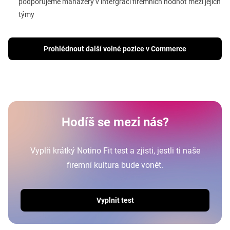
podporujeme manažery v intergraci firemních hodnot mezi jejich
týmy
Prohlédnout další volné pozice v Commerce
Hodíš se mezi nás?
Vyplň krátký Notino Fit test a zjisti, jestli ti naše
firemní kultura bude vonět.
Vyplnit test