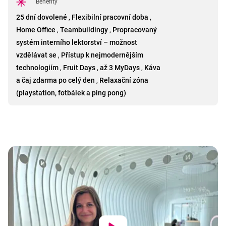
Benefity
25 dní dovolené
,
Flexibilní pracovní doba
,
Home Office
,
Teambuildingy
,
Propracovaný
systém interního lektorství – možnost
vzdělávat se
,
Přístup k nejmodernějším
technologiím
,
Fruit Days
,
až 3 MyDays
,
Káva
a čaj zdarma po celý den
,
Relaxační zóna
(playstation, fotbálek a ping pong)