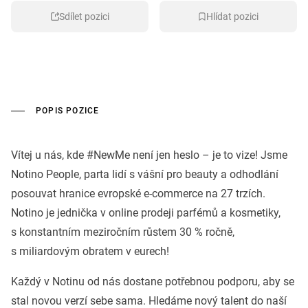
Sdílet pozici
Hlídat pozici
POPIS POZICE
Vítej u nás, kde #NewMe není jen heslo – je to vize! Jsme
Notino People, parta lidí s vášní pro beauty a odhodlání
posouvat hranice evropské e-commerce na 27 trzích.
Notino je jednička v online prodeji parfémů a kosmetiky,
s konstantním meziročním růstem 30 % ročně,
s miliardovým obratem v eurech!
Každý v Notinu od nás dostane potřebnou podporu, aby se
stal novou verzí sebe sama. Hledáme nový talent do naší