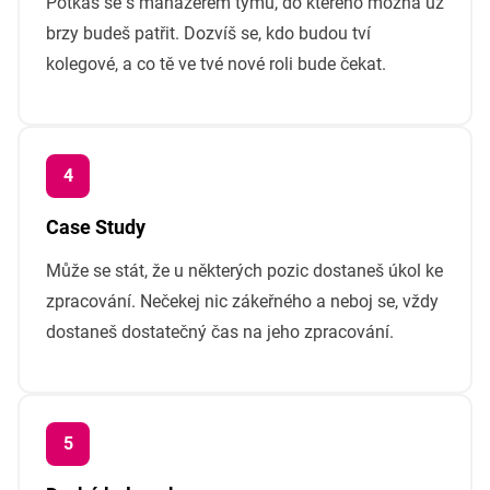
Potkáš se s manažerem týmu, do kterého možná už
brzy budeš patřit. Dozvíš se, kdo budou tví
kolegové, a co tě ve tvé nové roli bude čekat.
Case Study
Může se stát, že u některých pozic dostaneš úkol ke
zpracování. Nečekej nic zákeřného a neboj se, vždy
dostaneš dostatečný čas na jeho zpracování.