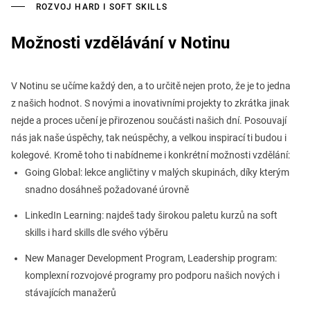
ROZVOJ HARD I SOFT SKILLS
Možnosti vzdělávání v Notinu
V Notinu se učíme každý den, a to určitě nejen proto, že je to jedna
z našich hodnot. S novými a inovativními projekty to zkrátka jinak
nejde a proces učení je přirozenou součásti našich dní. Posouvají
nás jak naše úspěchy, tak neúspěchy, a velkou inspirací ti budou i
kolegové. Kromě toho ti nabídneme i konkrétní možnosti vzdělání:
Going Global: lekce angličtiny v malých skupinách, díky kterým
snadno dosáhneš požadované úrovně
LinkedIn Learning: najdeš tady širokou paletu kurzů na soft
skills i hard skills dle svého výběru
New Manager Development Program, Leadership program:
komplexní rozvojové programy pro podporu našich nových i
stávajících manažerů