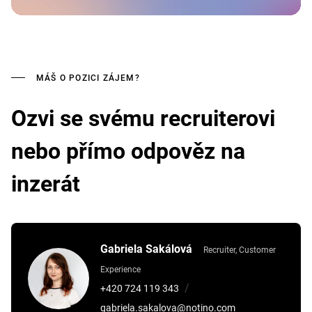
MÁŠ O POZICI ZÁJEM?
Ozvi se svému recruiterovi
nebo přímo odpověz na
inzerát
Gabriela Sakálová
Recruiter, Customer
Experience
/
+420 724 119 343
gabriela.sakalova@notino.com