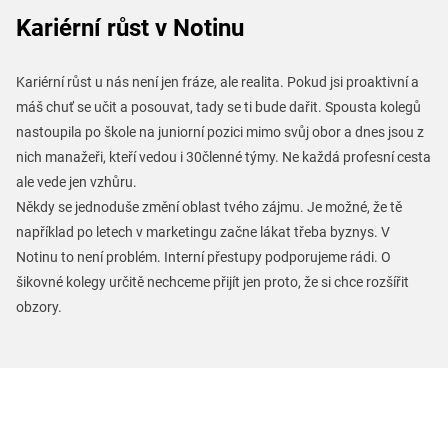
Kariérní růst v Notinu
Kariérní růst u nás není jen fráze, ale realita. Pokud jsi proaktivní a
máš chuť se učit a posouvat, tady se ti bude dařit. Spousta kolegů
nastoupila po škole na juniorní pozici mimo svůj obor a dnes jsou z
nich manažeři, kteří vedou i 30členné týmy. Ne každá profesní cesta
ale vede jen vzhůru.
Někdy se jednoduše změní oblast tvého zájmu. Je možné, že tě
například po letech v marketingu začne lákat třeba byznys. V
Notinu to není problém. Interní přestupy podporujeme rádi. O
šikovné kolegy určitě nechceme přijít jen proto, že si chce rozšířit
obzory.