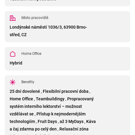
Místo pracoviště
Londýnské náměstí 1036/3, 63900 Brno-
střed, CZ
Home Office
Hybrid
Benefity
25 dní dovolené
,
Flexibilní pracovní doba
,
Home Office
,
Teambuildingy
,
Propracovaný
systém interního lektorství – možnost
vzdělávat se
,
Přístup k nejmodernějším
technologiím
,
Fruit Days
,
až 3 MyDays
,
Káva
a čaj zdarma po celý den
,
Relaxační zóna