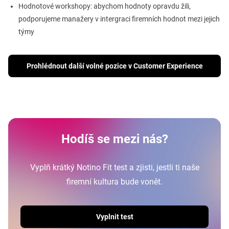
Hodnotové workshopy: abychom hodnoty opravdu žili,
podporujeme manažery v intergraci firemních hodnot mezi jejich
týmy
Prohlédnout další volné pozice v Customer Experience
Hodíš se mezi nás?
Vyplň krátký Notino Fit test a zjisti, jestli ti naše
firemní kultura bude vonět.
Vyplnit test