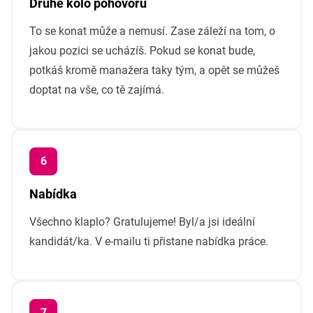
Druhé kolo pohovoru
To se konat může a nemusí. Zase záleží na tom, o
jakou pozici se ucházíš. Pokud se konat bude,
potkáš kromě manažera taky tým, a opět se můžeš
doptat na vše, co tě zajímá.
Nabídka
Všechno klaplo? Gratulujeme! Byl/a jsi ideální
kandidát/ka. V e-mailu ti přistane nabídka práce.