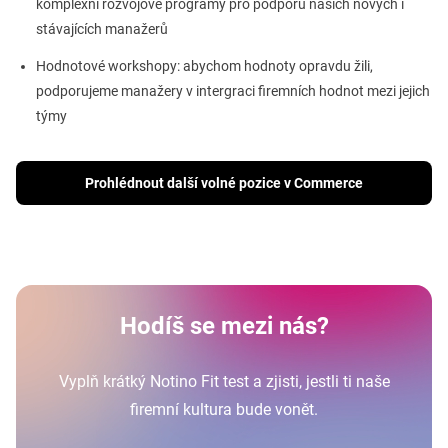
komplexní rozvojové programy pro podporu našich nových i
stávajících manažerů
Hodnotové workshopy: abychom hodnoty opravdu žili,
podporujeme manažery v intergraci firemních hodnot mezi jejich
týmy
Prohlédnout další volné pozice v Commerce
Hodíš se mezi nás?
Vyplň krátký Notino Fit test a zjisti, jestli ti naše
firemní kultura bude vonět.