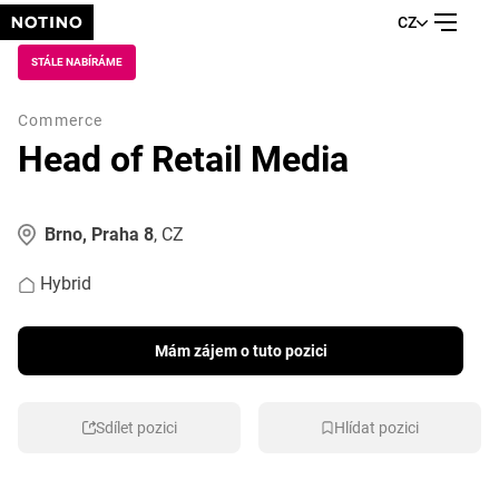
CZ
STÁLE NABÍRÁME
Commerce
Head of Retail Media
Brno, Praha 8
, CZ
Hybrid
Mám zájem o tuto pozici
Sdílet pozici
Hlídat pozici