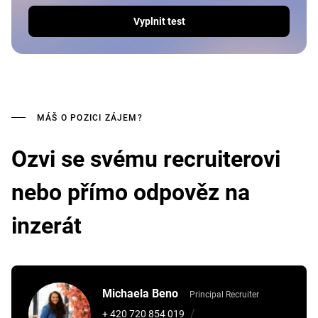
Vyplnit test
MÁŠ O POZICI ZÁJEM?
Ozvi se svému recruiterovi
nebo přímo odpověz na
inzerát
Michaela Beno
Principal Recruiter
/
+ 420 720 854 019