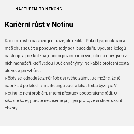
NÁSTUPEM TO NEKONČÍ
Kariérní růst v Notinu
Kariérní růst u nás není jen fráze, ale realita. Pokud jsi proaktivní a
máš chuť se učit a posouvat, tady se ti bude dařit. Spousta kolegů
nastoupila po škole na juniorní pozici mimo svůj obor a dnes jsou z
nich manažeři, kteří vedou i 30členné týmy. Ne každá profesní cesta
ale vede jen vzhůru.
Někdy se jednoduše změní oblast tvého zájmu. Je možné, že tě
například po letech v marketingu začne lákat třeba byznys. V
Notinu to není problém. Interní přestupy podporujeme rádi. O
šikovné kolegy určitě nechceme přijít jen proto, že si chce rozšířit
obzory.