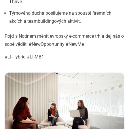
Thrive.
Týmového ducha posilujeme na spoustě firemních
akcích a teambuildingových aktivit.
Pojď s Notinem měnit evropský e-commerce trh a dej nás o
sobě vědět! #NewOpportunity #NewMe
#LI-Hybrid #LI-MB1