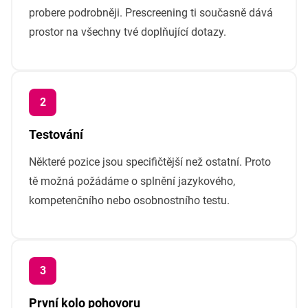
probere podrobněji. Prescreening ti současně dává
prostor na všechny tvé doplňující dotazy.
Testování
Některé pozice jsou specifičtější než ostatní. Proto
tě možná požádáme o splnění jazykového,
kompetenčního nebo osobnostního testu.
První kolo pohovoru