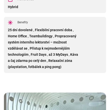
Hybrid
Benefity
25 dní dovolené
,
Flexibilní pracovní doba
,
Home Office
,
Teambuildingy
,
Propracovaný
systém interního lektorství – možnost
vzdělávat se
,
Přístup k nejmodernějším
technologiím
,
Fruit Days
,
až 3 MyDays
,
Káva
a čaj zdarma po celý den
,
Relaxační zóna
(playstation, fotbálek a ping pong)