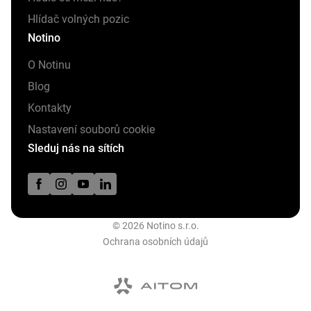
Hlídač volných pozic
Notino
O Notinu
Blog
Kontakty
Nastavení souborů cookie
Sleduj nás na sítích
© 2026 Notino s.r.o.
Ochrana osobních údajů