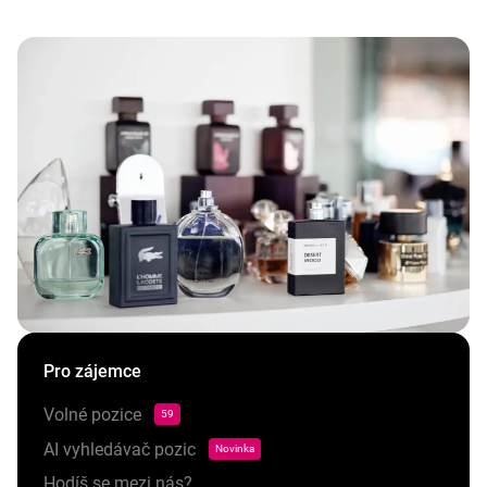
Pro zájemce
Volné pozice
59
AI vyhledávač pozic
Novinka
Hodíš se mezi nás?