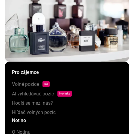
Pro zájemce
Volné pozice
63
AI vyhledávač pozic
Novinka
Hodíš se mezi nás?
Hlídač volných pozic
Notino
O Notinu