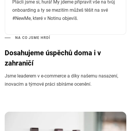
Plácli jsme si, hurá! My jdeme připravit vše na tvůj
onboarding a ty se mezitím můžeš těšit na své
#NewMe, které v Notinu objevíš.
NA CO JSME HRDÍ
Dosahujeme úspěchů doma i v
zahraničí
Jsme leaderem v e-commerce a díky našemu nasazení,
inovacím a týmové práci sbíráme ocenění.