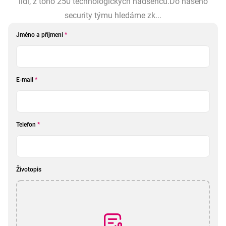
lidí, z toho 250 technologických nadšenců.Do našeho
security týmu hledáme zk...
Jméno a příjmení
*
E-mail
*
Telefon
*
Životopis