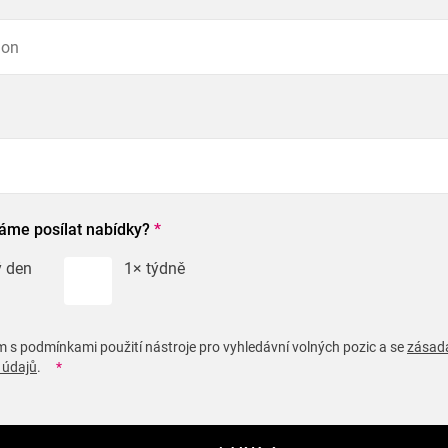
máme posílat nabídky?
*
 den
1× týdně
 s podmínkami použití nástroje pro vyhledávní volných pozic a se
zásad
 údajů
.
*