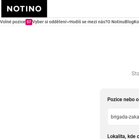
Volné pozice
Vyber si oddělení
Hodíš se mezi nás?
O Notinu
Blog
Ko
57
Sta
Pozice nebo o
Lokalita, kde 