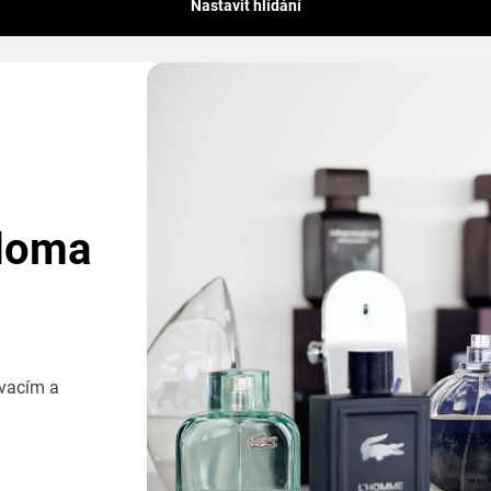
Nastavit hlídání
doma
ovacím a