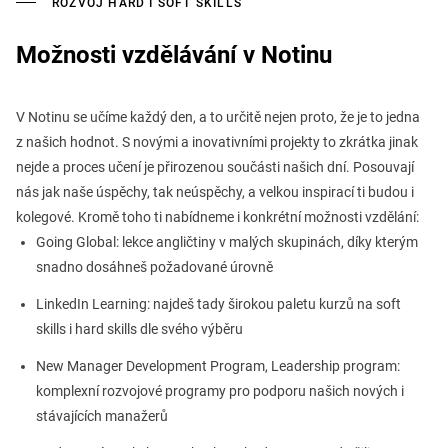
ROZVOJ HARD I SOFT SKILLS
Možnosti vzdělávání v Notinu
V Notinu se učíme každý den, a to určitě nejen proto, že je to jedna
z našich hodnot. S novými a inovativními projekty to zkrátka jinak
nejde a proces učení je přirozenou součásti našich dní. Posouvají
nás jak naše úspěchy, tak neúspěchy, a velkou inspirací ti budou i
kolegové. Kromě toho ti nabídneme i konkrétní možnosti vzdělání:
Going Global: lekce angličtiny v malých skupinách, díky kterým
snadno dosáhneš požadované úrovně
LinkedIn Learning: najdeš tady širokou paletu kurzů na soft
skills i hard skills dle svého výběru
New Manager Development Program, Leadership program:
komplexní rozvojové programy pro podporu našich nových i
stávajících manažerů