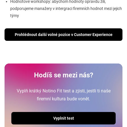
Hodnotové workshopy: abychom hodnoty opravdu žili,
podporujeme manažery v intergraci firemních hodnot mezi jejich
týmy
Prohlédnout další volné pozice v Customer Experience
Hodíš se mezi nás?
Vyplň krátký Notino Fit test a zjisti, jestli ti naše
firemní kultura bude vonět.
Vyplnit test