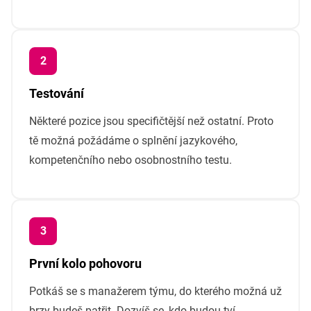
Testování
Některé pozice jsou specifičtější než ostatní. Proto
tě možná požádáme o splnění jazykového,
kompetenčního nebo osobnostního testu.
První kolo pohovoru
Potkáš se s manažerem týmu, do kterého možná už
brzy budeš patřit. Dozvíš se, kdo budou tví