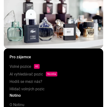
Pro zájemce
Volné pozice
62
AI vyhledávač pozic
Novinka
Hodíš se mezi nás?
Hlídač volných pozic
Notino
O Notinu