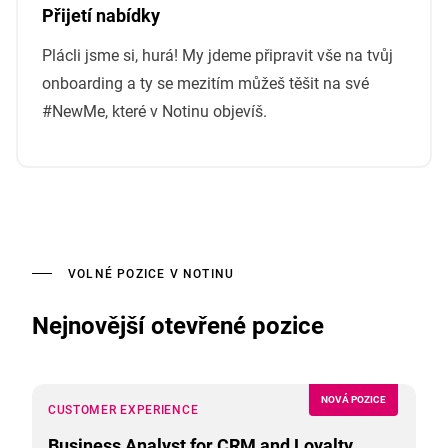
Přijetí nabídky
Plácli jsme si, hurá! My jdeme připravit vše na tvůj
onboarding a ty se mezitím můžeš těšit na své
#NewMe, které v Notinu objevíš.
VOLNÉ POZICE V NOTINU
Nejnovější otevřené pozice
NOVÁ POZICE
CUSTOMER EXPERIENCE
Business Analyst for CRM and Loyalty