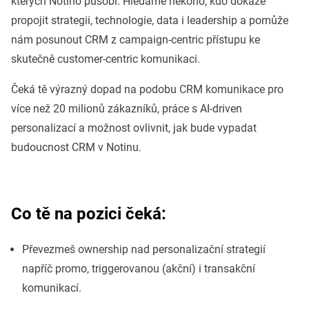
kterých Notino působí. Hledáme někoho, kdo dokáže
propojit strategii, technologie, data i leadership a pomůže
nám posunout CRM z campaign-centric přístupu ke
skutečně customer-centric komunikaci.
Čeká tě výrazný dopad na podobu CRM komunikace pro
více než 20 milionů zákazníků, práce s AI-driven
personalizací a možnost ovlivnit, jak bude vypadat
budoucnost CRM v Notinu.
Co tě na pozici čeká:
Převezmeš ownership nad personalizační strategií
napříč promo, triggerovanou (akční) i transakční
komunikací.