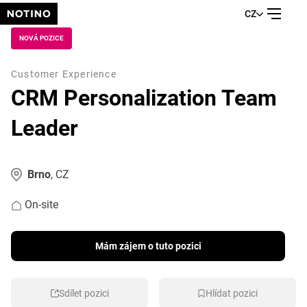
CZ
NOVÁ POZICE
Customer Experience
CRM Personalization Team
Leader
Brno
, CZ
On-site
Mám zájem o tuto pozici
Sdílet pozici
Hlídat pozici