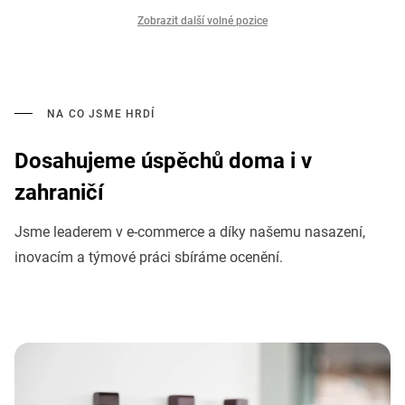
Zobrazit další volné pozice
NA CO JSME HRDÍ
Dosahujeme úspěchů doma i v
zahraničí
Jsme leaderem v e-commerce a díky našemu nasazení,
inovacím a týmové práci sbíráme ocenění.