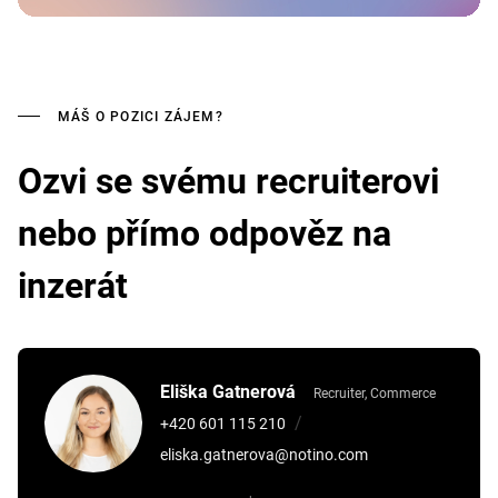
MÁŠ O POZICI ZÁJEM?
Ozvi se svému recruiterovi
nebo přímo odpověz na
inzerát
Eliška Gatnerová
Recruiter, Commerce
/
+420 601 115 210
eliska.gatnerova@notino.com