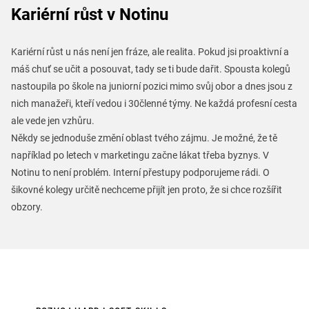
Kariérní růst v Notinu
Kariérní růst u nás není jen fráze, ale realita. Pokud jsi proaktivní a
máš chuť se učit a posouvat, tady se ti bude dařit. Spousta kolegů
nastoupila po škole na juniorní pozici mimo svůj obor a dnes jsou z
nich manažeři, kteří vedou i 30členné týmy. Ne každá profesní cesta
ale vede jen vzhůru.
Někdy se jednoduše změní oblast tvého zájmu. Je možné, že tě
například po letech v marketingu začne lákat třeba byznys. V
Notinu to není problém. Interní přestupy podporujeme rádi. O
šikovné kolegy určitě nechceme přijít jen proto, že si chce rozšířit
obzory.