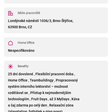
Místo pracoviště
Londýnské náměstí 1036/3, Brno-Štýřice,
63900 Brno, CZ
Home Office
Nespecifikováno
Benefity
25 dní dovolené
,
Flexibilní pracovní doba
,
Home Office
,
Teambuildingy
,
Propracovaný
systém interního lektorství – možnost
vzdělávat se
,
Přístup k nejmodernějším
technologiím
,
Fruit Days
,
až 3 MyDays
,
Káva
a čaj zdarma po celý den
,
Relaxační zóna
(playstation, fotbálek a ping pong)