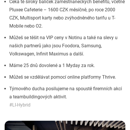
Čeká tě široký balíček zaměstnaneckých benefitů, včetně
Pluxee Cafeterie – 1600 CZK měsíčně, po roce 2000
CZK, Multisport karty nebo zvýhodněného tarifu u T-
Mobile nebo O2.
Můžeš se těšit na VIP ceny v Notinu a také na slevy u
našich partnerů jako jsou Foodora, Samsung,
Volkswagen, Infinit Maximus a další.
Máme 25 dnů dovolené a 1 Myday za rok.
Můžeš se vzdělávat pomocí online platformy Thrive.
Týmového ducha posilujeme na spoustě firemních akcí
a teambuildingových aktivit.
#LI-Hybrid